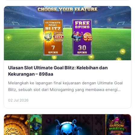
Ulasan Slot Ultimate Goal Blitz: Kelebihan dan
Kekurangan – 898aa
Melangkah ke lapangan final kejuaraan dengan Ultimate Goal
Blitz, sebuah slot dari Microgaming yang membawa energi
pertandingan sepak bola langsung...
02 Jul 2026