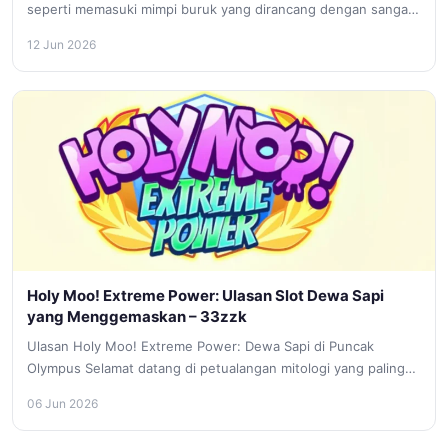
seperti memasuki mimpi buruk yang dirancang dengan sangat
detail. Sebagai pemain, pengalaman...
12 Jun 2026
Holy Moo! Extreme Power: Ulasan Slot Dewa Sapi
yang Menggemaskan – 33zzk
Ulasan Holy Moo! Extreme Power: Dewa Sapi di Puncak
Olympus Selamat datang di petualangan mitologi yang paling
unik dan mengocok...
06 Jun 2026