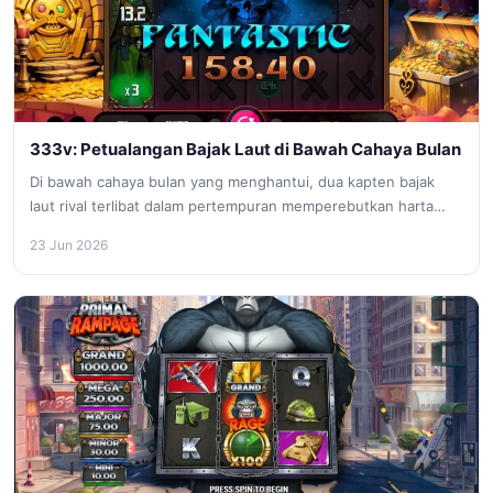
333v: Petualangan Bajak Laut di Bawah Cahaya Bulan
Di bawah cahaya bulan yang menghantui, dua kapten bajak
laut rival terlibat dalam pertempuran memperebutkan harta
karun yang terkubur dalam...
23 Jun 2026