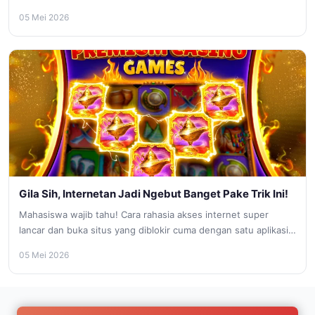
diunduh...
05 Mei 2026
Gila Sih, Internetan Jadi Ngebut Banget Pake Trik Ini!
Mahasiswa wajib tahu! Cara rahasia akses internet super
lancar dan buka situs yang diblokir cuma dengan satu aplikasi
keren dari...
05 Mei 2026