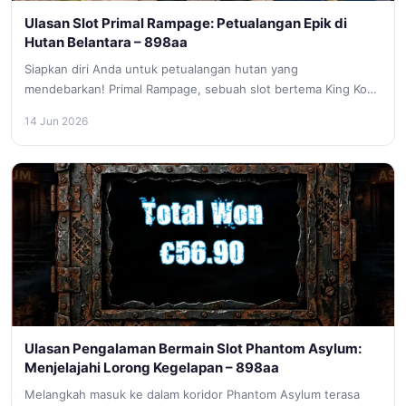
Ulasan Slot Primal Rampage: Petualangan Epik di
Hutan Belantara – 898aa
Siapkan diri Anda untuk petualangan hutan yang
mendebarkan! Primal Rampage, sebuah slot bertema King Kong
yang dirilis oleh Play’n GO,...
14 Jun 2026
Ulasan Pengalaman Bermain Slot Phantom Asylum:
Menjelajahi Lorong Kegelapan – 898aa
Melangkah masuk ke dalam koridor Phantom Asylum terasa